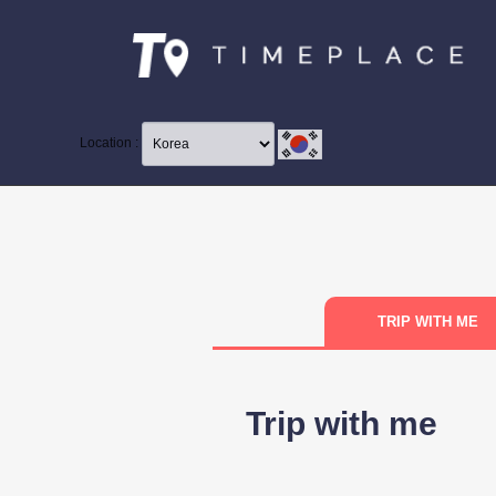
Location :
TRIP WITH ME
Trip with me