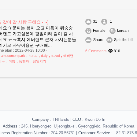
31
1
 같이 갈 사람 구해요~ :-)
요 :) 꽃피는 봄이 오고 마음이 뒤숭숭
Female
korean
버랜드 가고싶은데 평일이라 같이 갈 사
네요 ㅠㅠ혹시 에버랜드 근처 사시는분들
Share
Split the bill
치기로 자유이용권 구매해...
the plan : 2022-04-28 10:00~
6 Comments
810
,
,
,
,
,
amusementpark
korea
daily
travel
에버랜
,
,
,
기구
여행
동행자
당일치기
Company
: TNHands |
CEO
: Kwon Do In
Address
: 245, Hoeryong-ro, Uijeongbu-si, Gyeonggi-do, Republic of Korea
iness Registration Number
: 204-20-55731 |
Customer Service
: +82-31-875-