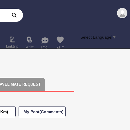
Select Language
▼
AVEL MATE REQUEST
5Km)
My Post(Comments)