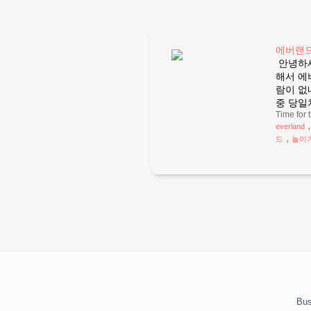
에버랜드
안녕하세
해서 에
람이 없
중 당일
Time for 
everland
,
드
놀이
Bus