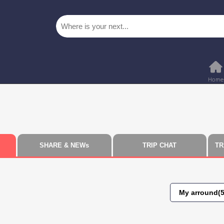
SHARE & NEWs
TRIP CHAT
TR
My arround(