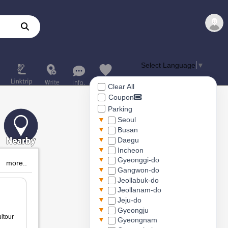
Select Language
▼
Clear All
Coupon
Parking
▼
Seoul
▼
Busan
▼
Daegu
▼
Incheon
▼
Gyeonggi-do
more..
▼
Gangwon-do
▼
Jeollabuk-do
▼
Jeollanam-do
▼
Jeju-do
▼
Gyeongju
ltour
▼
Gyeongnam