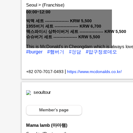
Seoul > (Franchise)
00:00~12:00
빅맥 세트 ---------------- KRW 5,500
1955버거 세트 ---------------- KRW 6,700
맥스파이시 상하이버거 세트 ---------------- KRW 5,500
슈슈버거 세트 ---------------- KRW 5,500
This is McDonald's in Cheongdam which is always lov
MORE+
#burger
#햄버거
#청담
#압구정로데오
|
+82 070-7017-0493
https://www.mcdonalds.co.kr/
seoultour
Member's page
Mama lamb (마마램)