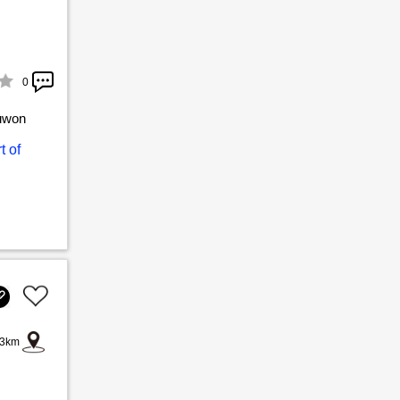
0
Suwon
t of
3km