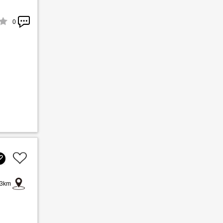
0
3km