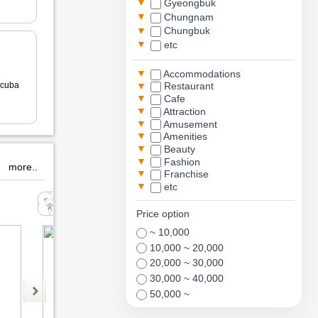
▼
Gyeongbuk
▼
Chungnam
▼
Chungbuk
▼
etc
▼
Accommodations
▼
cuba
Restaurant
▼
Cafe
▼
Attraction
▼
Amusement
▼
Amenities
▼
Beauty
▼
Fashion
more..
▼
Franchise
▼
etc
팝마트코리아
유호재티룸
Price option
~ 10,000
10,000 ~ 20,000
20,000 ~ 30,000
30,000 ~ 40,000
50,000 ~