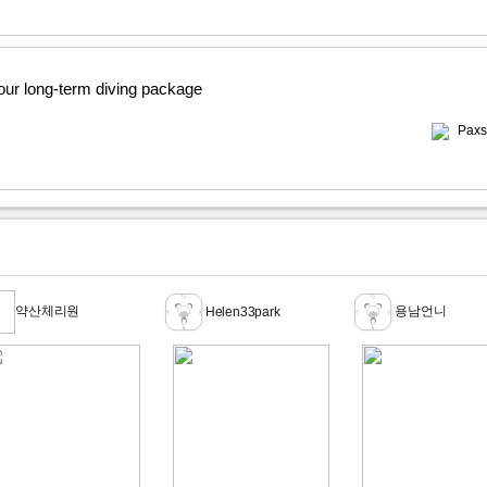
 our long-term diving package
Paxs
약산체리원
용남언니
Helen33park