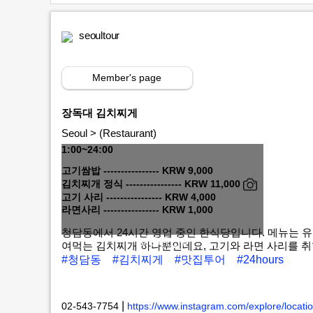
seoultour
Member's page
장독대 김치찌게
Seoul > (Restaurant)
1:00~24:00
고기쌈밥 ---------------- KRW 9,000
김치찌개 정식 ---------------- KRW 11,000
고기 사리 ---------------- KRW 4,000
라면사리 ---------------- KRW 1,000
청담동에서 24시간 영업 중인 한식당입니다. 메뉴는 유
MORE+
여먹는 김치찌개 하나뿐인데요, 고기와 라면 사리를 취
#청담동
#김치찌게
#맛집투어
#24hours
|
02-543-7754
https://www.instagram.com/explore/locati