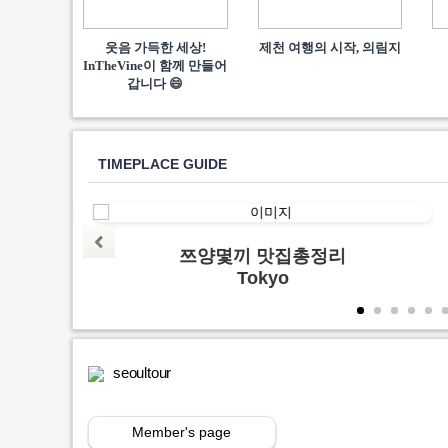
웃음 가득한 세상!
제천 여행의 시작, 의림지
InTheVine이 함께​ 만들어
갑니다 😄
TIMEPLACE GUIDE
양지
쯔양몇끼 맛집총정리
Tokyo
seoultour
Member's page