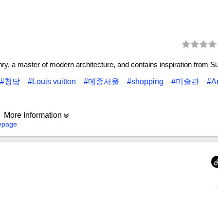
y, a master of modern architecture, and contains inspiration from 
#청담
#Louis vuitton
#메종서울
#shopping
#미술관
#Ar
More Information
mepage