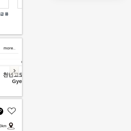
Welcome to Yuhojae, a
급 용
팝마트 코리아 (POP
포천 
space of tea and stories
MART KOREA)
블랙
offering true relaxation
in Gyeongju.
more..
천년고도 경주여행
영월 
Gyeong ju
Yeon
3km