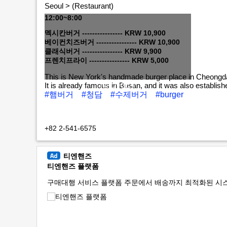
Seoul > (Restaurant)
12:00~8:00
멕시칸버거 ---------------- KRW 10,900
베이컨치즈버거 ---------------- KRW 10,900
클래식버거 ---------------- KRW 9,900
프렌치프라이 ---------------- KRW 5,000
This is New York's handmade burger place in Cheong
MORE+
It is already famous in Busan, and it was also establi
#햄버거
#청담
#수제버거
#burger
+82 2-541-6575
티엔핸즈
티엔핸즈 플랫폼
구매대행 서비스 플랫폼 주문에서 배송까지 최적화된 시