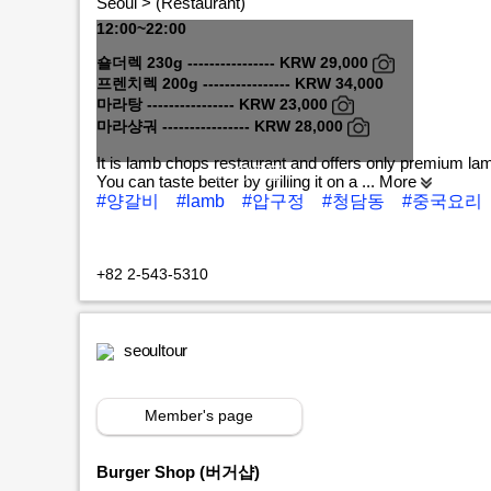
Seoul > (Restaurant)
12:00~22:00
숄더렉 230g ---------------- KRW 29,000
프렌치렉 200g ---------------- KRW 34,000
마라탕 ---------------- KRW 23,000
마라샹궈 ---------------- KRW 28,000
It is lamb chops restaurant and offers only premium la
MORE+
You can taste better by grilling it on a
... More
#양갈비
#lamb
#압구정
#청담동
#중국요리
+82 2-543-5310
seoultour
Member's page
Burger Shop (버거샵)