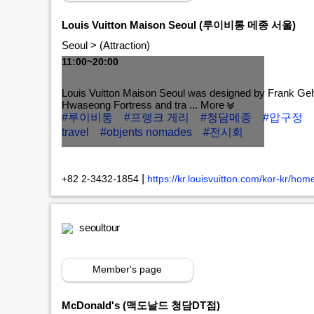
Louis Vuitton Maison Seoul (루이비통 메종 서울)
Seoul > (Attraction)
11:00~20:00
Louis Vuitton Maison Seoul was designed by Frank Gehr
Hwaseong Fortress and tra
... More
#루이비통
#프랭크 게리
#청담메종
#압구정
travel
#objents nomades
#전시회
MORE+
|
+82 2-3432-1854
https://kr.louisvuitton.com/kor-kr/ho
seoultour
Member's page
McDonald's (맥도날드 청담DT점)