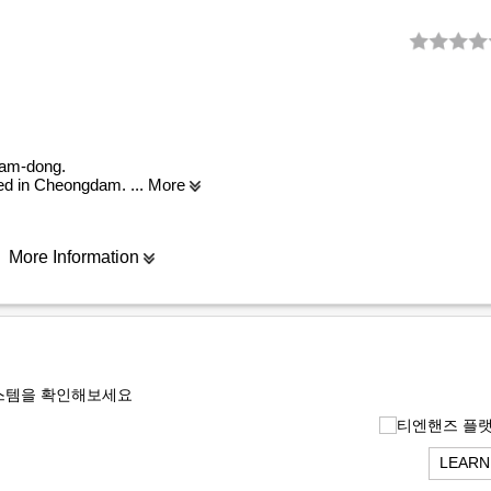
dam-dong.
shed in Cheongdam.
... More
More Information
스템을 확인해보세요
LEARN