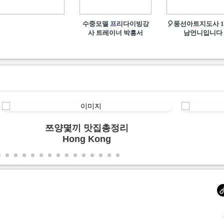
수중모델 프리다이빙강
🎈풍선아트지도사 1
사 트레이너 박흥서
남언니입니다
쯔양몇끼 맛집총정리
Hong Kong