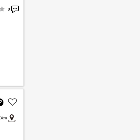
0
3km