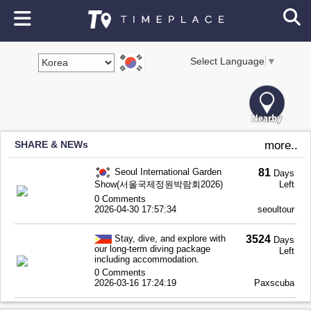
Select Language
▼
SHARE & NEWs
more..
Seoul International Garden
81
Days
Show(서울국제정원박람회2026)
Left
0 Comments
2026-04-30 17:57:34
seoultour
Stay, dive, and explore with
3524
Days
our long-term diving package
Left
including accommodation.
0 Comments
2026-03-16 17:24:19
Paxscuba