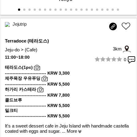
Jejutrip
Terradoce (테라도스)
3km
Jeju-do > (Cafe)
11:00~18:00
0
1/10
테라도스(1pc)
--------------------------- KRW 3,300
제주목장 우유푸딩
--------------------------- KRW 5,500
하가리 카스테라
--------------------------- KRW 7,800
콜드브루
--------------------------- KRW 5,500
밀크티
--------------------------- KRW 5,500
It's a sweet dessert cafe in Jeju Island with handmade castella
coated with eggs and sugar.
... More