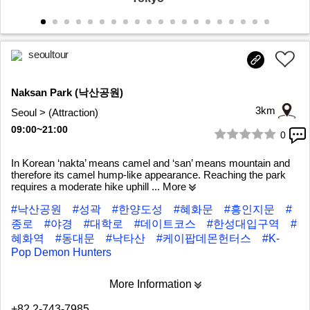
seoultour
Naksan Park (낙산공원)
3km
Seoul > (Attraction)
09:00~21:00
0
1/10
In Korean ‘nakta’ means camel and ‘san’ means mountain and
therefore its camel hump-like appearance. Reaching the park
requires a moderate hike uphill
... More
#낙산공원
#성곽
#한양도성
#혜화문
#흥인지문
#
종로
#야경
#대학로
#데이트코스
#한성대입구역
#
혜화역
#동대문
#낙타산
#케이팝데몬헌터스
#K-
Pop Demon Hunters
More Information
+82 2-743-7985