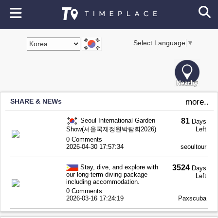
Select Language
▼
SHARE & NEWs
more..
Seoul International Garden
81
Days
Show(서울국제정원박람회2026)
Left
0 Comments
2026-04-30 17:57:34
seoultour
Stay, dive, and explore with
3524
Days
our long-term diving package
Left
including accommodation.
0 Comments
2026-03-16 17:24:19
Paxscuba