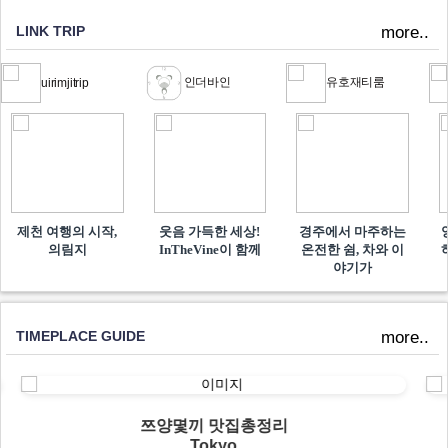
LINK TRIP
more..
인더바인
유호재티룸
uirimjitrip
제천 여행의 시작,
웃음 가득한 세상!
경주에서 마주하는
의림지
InTheVine이 함께​
온전한 쉼, 차와 이
야기가
TIMEPLACE GUIDE
more..
쯔양몇끼 맛집총정리
Tokyo