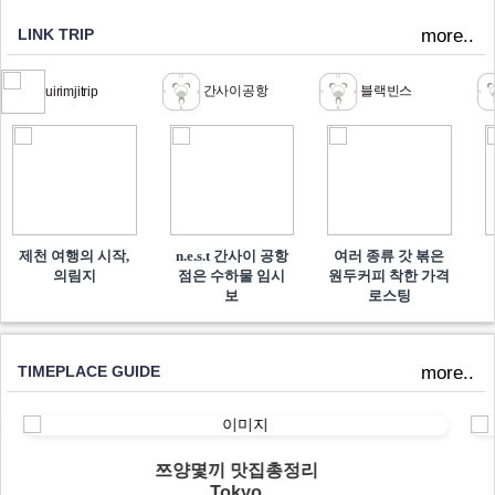
LINK TRIP
more..
간사이공항
블랙빈스
uirimjitrip
제천 여행의 시작,
n.e.s.t 간사이 공항
여러 종류 갓 볶은
의림지
점은 수하물 임시
원두커피 착한 가격
보
로스팅
TIMEPLACE GUIDE
more..
쯔양몇끼 맛집총정리
Tokyo