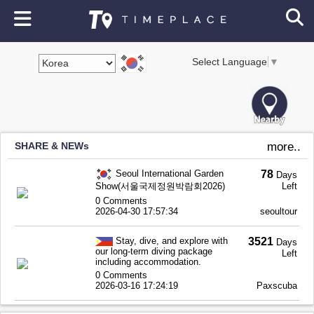
Select Language
▼
SHARE & NEWs
more..
Seoul International Garden
78
Days
Show(서울국제정원박람회2026)
Left
0 Comments
2026-04-30 17:57:34
seoultour
Stay, dive, and explore with
3521
Days
our long-term diving package
Left
including accommodation.
0 Comments
2026-03-16 17:24:19
Paxscuba