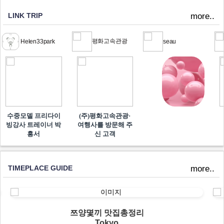
LINK TRIP
more..
평화고속관광
Helen33park
seau
수중모델 프리다이
(주)평화고속관광·
빙강사 트레이너 박
여행사를 방문해 주
흥서
신 고객
TIMEPLACE GUIDE
more..
쯔양몇끼 맛집총정리
Tokyo