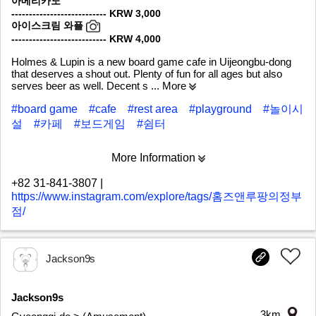
아메리카노
--------------------------- KRW 3,000
아이스크림 와플
--------------------------- KRW 4,000
Holmes & Lupin is a new board game cafe in Uijeongbu-dong
that deserves a shout out. Plenty of fun for all ages but also
serves beer as well. Decent s
... More
#board game
#cafe
#rest area
#playground
#놀이시
설
#카페
#보드게임
#쉼터
More Information
+82 31-841-3807
|
https://www.instagram.com/explore/tags/홈즈앤루팡의정부
점/
Jackson9s
Jackson9s
3km