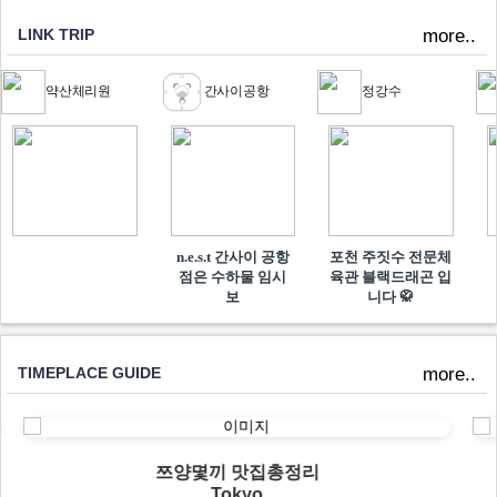
LINK TRIP
more..
약산체리원
간사이공항
정강수
n.e.s.t 간사이 공항
포천 주짓수 전문체
점은 수하물 임시
육관 블랙드래곤 입
보
니다 🥋
TIMEPLACE GUIDE
more..
쯔양몇끼 맛집총정리
Tokyo