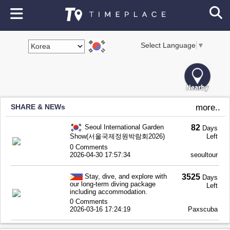
Select Language
▼
SHARE & NEWs
more..
Seoul International Garden
82
Days
Show(서울국제정원박람회2026)
Left
0 Comments
2026-04-30 17:57:34
seoultour
Stay, dive, and explore with
3525
Days
our long-term diving package
Left
including accommodation.
0 Comments
2026-03-16 17:24:19
Paxscuba